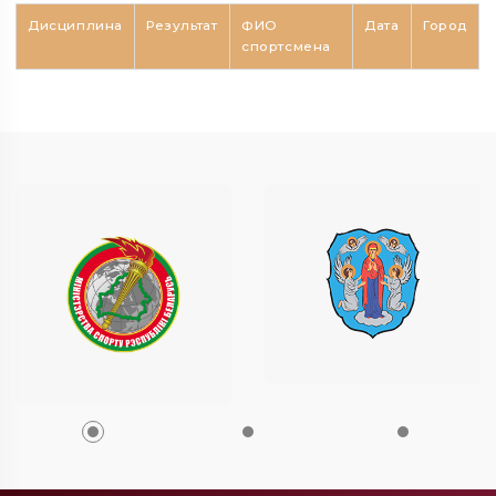
Дисциплина
Результат
ФИО
Дата
Город
спортсмена