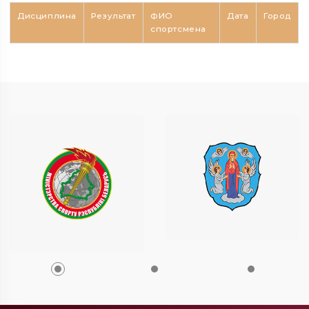
Дисциплина
Результат
ФИО
Дата
Город
спортсмена