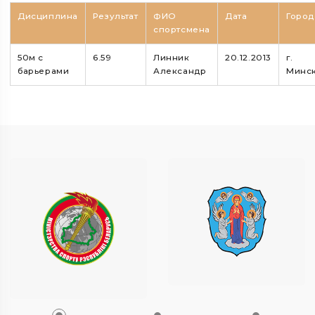
Дисциплина
Результат
ФИО
Дата
Город
спортсмена
50м с
6.59
Линник
20.12.2013
г.
барьерами
Александр
Минс