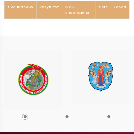
Дисциплина
Результат
ФИО
Дата
Город
спортсмена