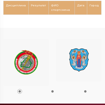
Дисциплина
Результат
ФИО
Дата
Город
спортсмена