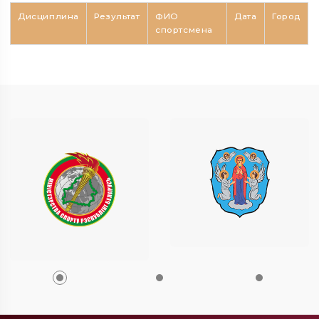
Дисциплина
Результат
ФИО
Дата
Город
спортсмена