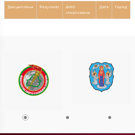
Дисциплина
Результат
ФИО
Дата
Город
спортсмена