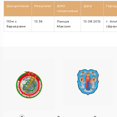
Дисциплина
Результат
ФИО
Дата
Город
спортсмена
110м с
13.36
Лынша
13.08.2012
г. Аль
барьерами
Максим
(Фран