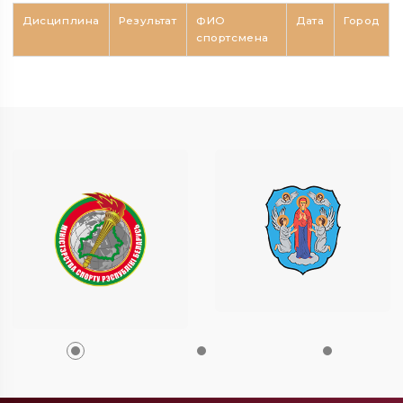
Дисциплина
Результат
ФИО
Дата
Город
спортсмена