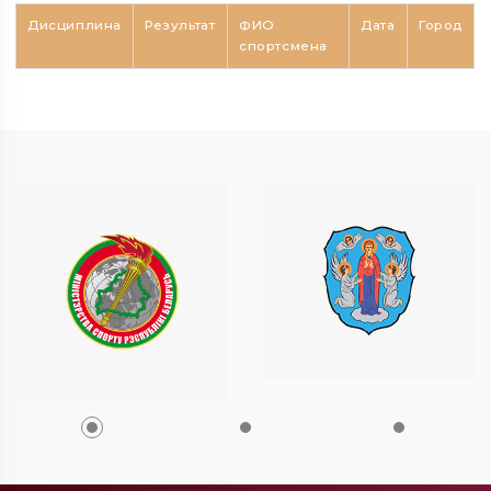
Дисциплина
Результат
ФИО
Дата
Город
спортсмена