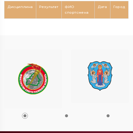
Дисциплина
Результат
ФИО
Дата
Город
спортсмена