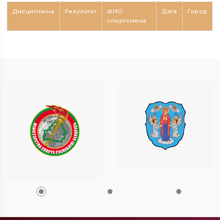
Дисциплина
Результат
ФИО
Дата
Город
спортсмена