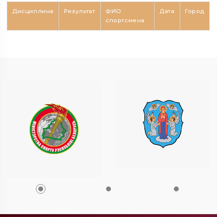
Дисциплина
Результат
ФИО
Дата
Город
спортсмена