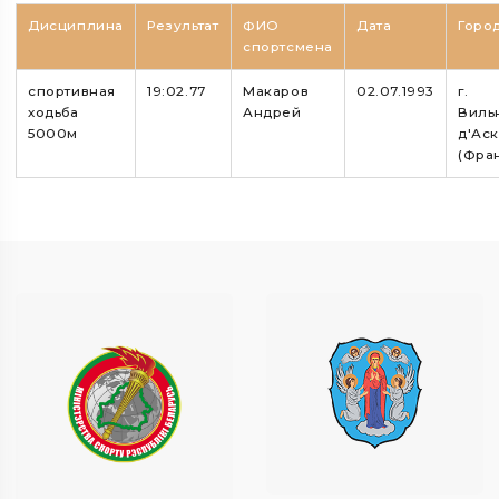
Дисциплина
Результат
ФИО
Дата
Горо
спортсмена
спортивная
19:02.77
Макаров
02.07.1993
г.
ходьба
Андрей
Виль
5000м
д'Ас
(Фра