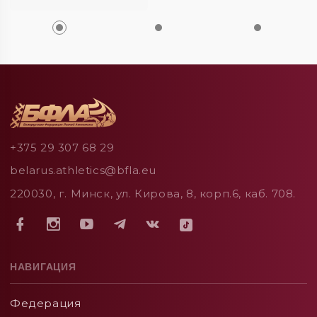
+375 29 307 68 29
belarus.athletics@bfla.eu
220030, г. Минск, ул. Кирова, 8, корп.6, каб. 708.
НАВИГАЦИЯ
Федерация