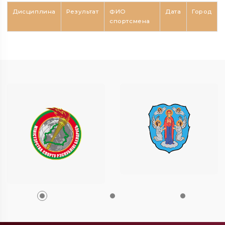
Дисциплина
Результат
ФИО
Дата
Город
спортсмена