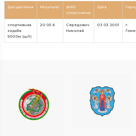
Дисциплина
Результат
ФИО
Дата
Горо
спортсмена
спортивная
20:05.6
Середович
03.03.2001
г.
ходьба
Николай
Гоме
5000м (ш/т)