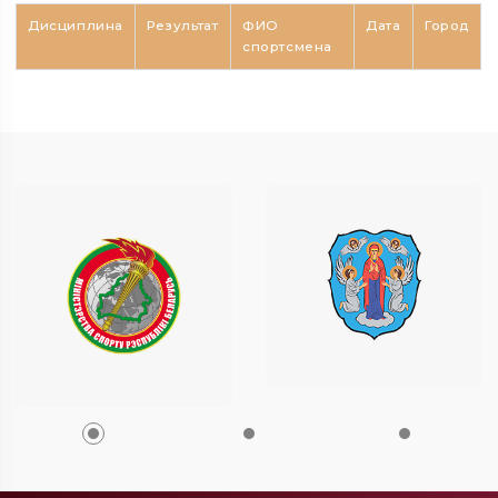
Дисциплина
Результат
ФИО
Дата
Город
спортсмена