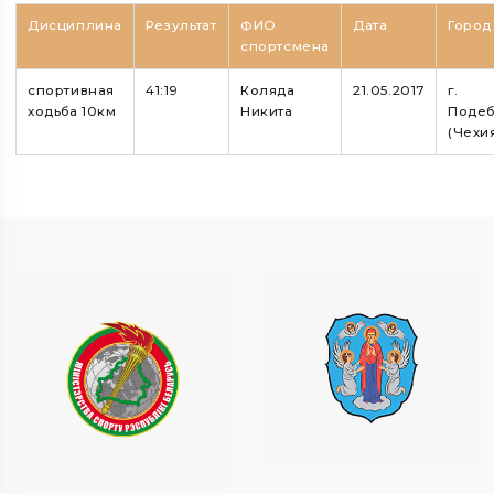
Дисциплина
Результат
ФИО
Дата
Город
спортсмена
спортивная
41:19
Коляда
21.05.2017
г.
ходьба 10км
Никита
Поде
(Чехи