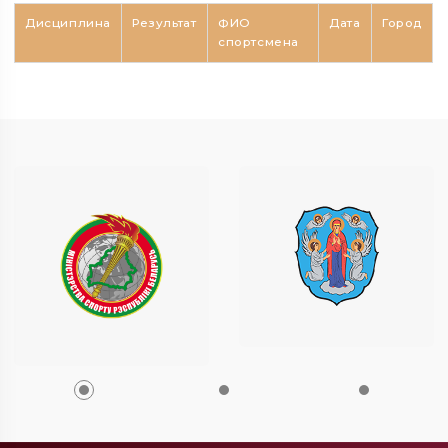
Дисциплина
Результат
ФИО
Дата
Город
спортсмена