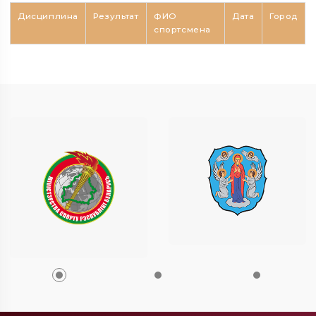
Дисциплина
Результат
ФИО
Дата
Город
спортсмена