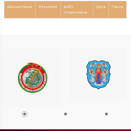
Дисциплина
Результат
ФИО
Дата
Город
спортсмена