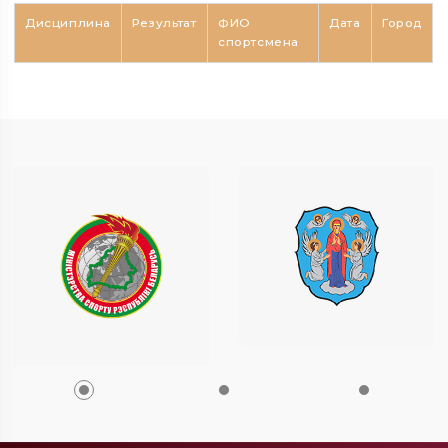
Дисциплина
Результат
ФИО
Дата
Город
спортсмена