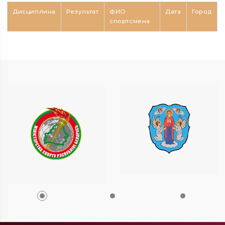
Дисциплина
Результат
ФИО
Дата
Город
спортсмена