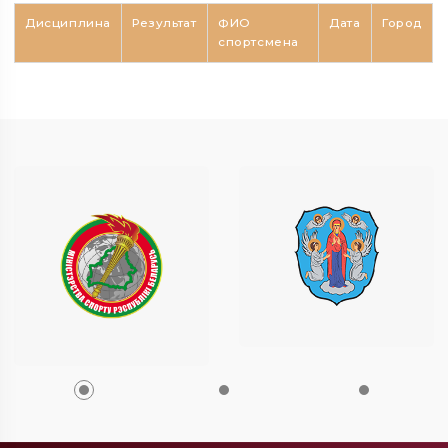
Дисциплина
Результат
ФИО
Дата
Город
спортсмена