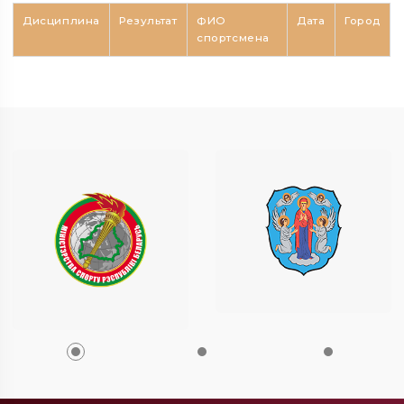
Дисциплина
Результат
ФИО
Дата
Город
спортсмена