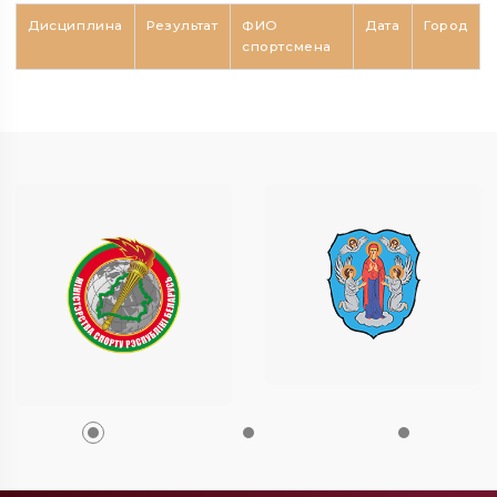
Дисциплина
Результат
ФИО
Дата
Город
спортсмена