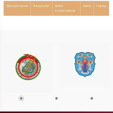
Дисциплина
Результат
ФИО
Дата
Город
спортсмена