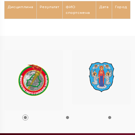
Дисциплина
Результат
ФИО
Дата
Город
спортсмена