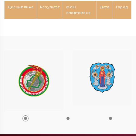
Дисциплина
Результат
ФИО
Дата
Город
спортсмена