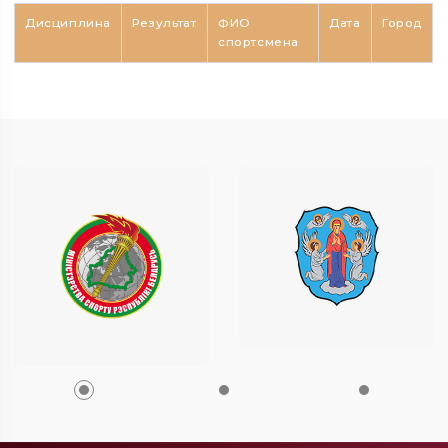
Дисциплина
Результат
ФИО
Дата
Город
спортсмена