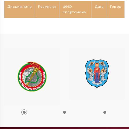
Дисциплина
Результат
ФИО
Дата
Город
спортсмена