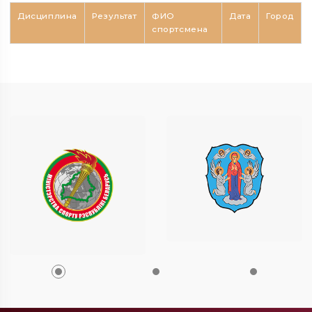
Дисциплина
Результат
ФИО
Дата
Город
спортсмена