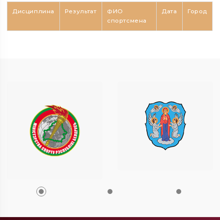
Дисциплина
Результат
ФИО
Дата
Город
спортсмена