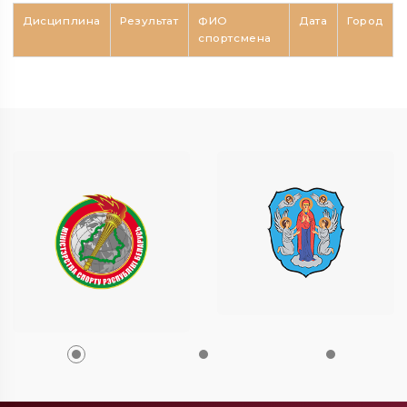
Дисциплина
Результат
ФИО
Дата
Город
спортсмена