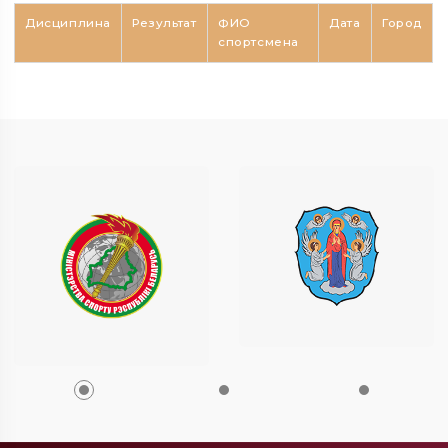
Дисциплина
Результат
ФИО
Дата
Город
спортсмена