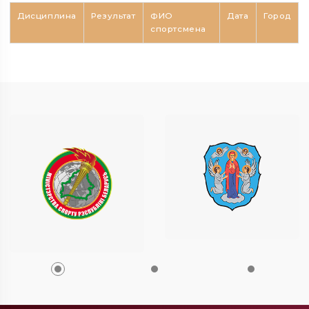
Дисциплина
Результат
ФИО
Дата
Город
спортсмена