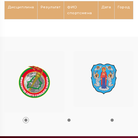
Дисциплина
Результат
ФИО
Дата
Город
спортсмена