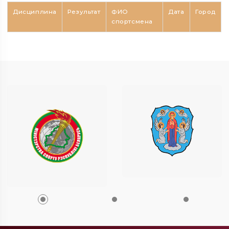
Дисциплина
Результат
ФИО
Дата
Город
спортсмена