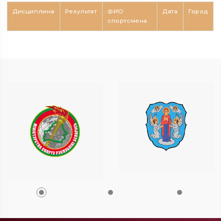
Дисциплина
Результат
ФИО
Дата
Город
спортсмена