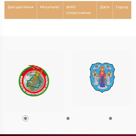
Дисциплина
Результат
ФИО
Дата
Город
спортсмена