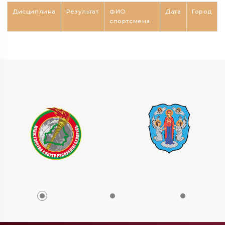
Дисциплина
Результат
ФИО
Дата
Город
спортсмена