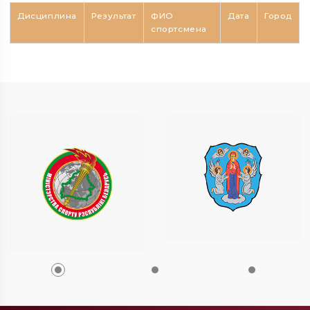
Дисциплина
Результат
ФИО
Дата
Город
спортсмена