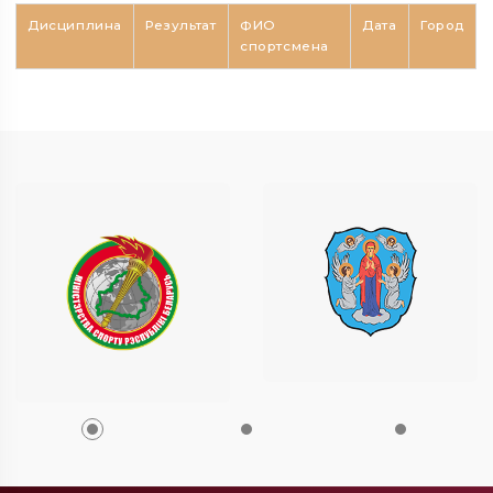
Дисциплина
Результат
ФИО
Дата
Город
спортсмена