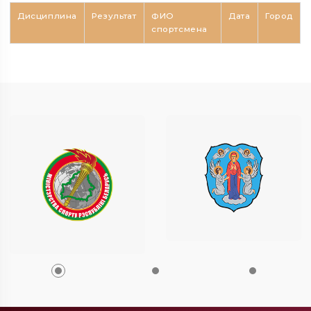
Дисциплина
Результат
ФИО
Дата
Город
спортсмена