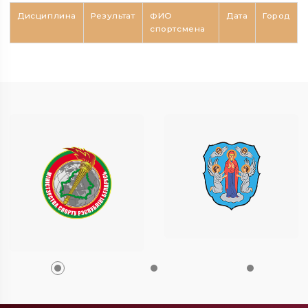
Дисциплина
Результат
ФИО
Дата
Город
спортсмена