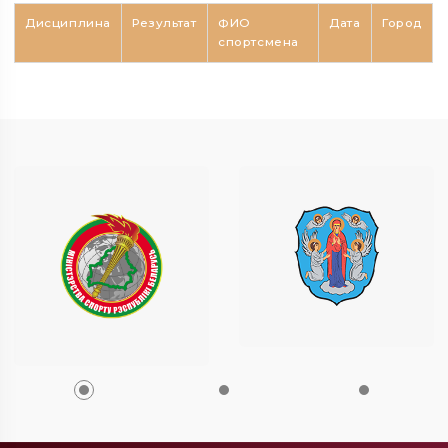
Дисциплина
Результат
ФИО
Дата
Город
спортсмена