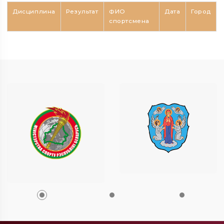
Дисциплина
Результат
ФИО
Дата
Город
спортсмена