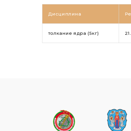
Дисциплина
Ре
толкание ядра (5кг)
21