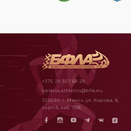
+375 29 307 68 29
belarus.athletics@bfla.eu
220030, г. Минск, ул. Кирова, 8,
корп.6, каб. 708.