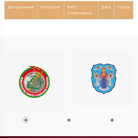
Дисциплина
Результат
ФИО
Дата
Город
спортсмена