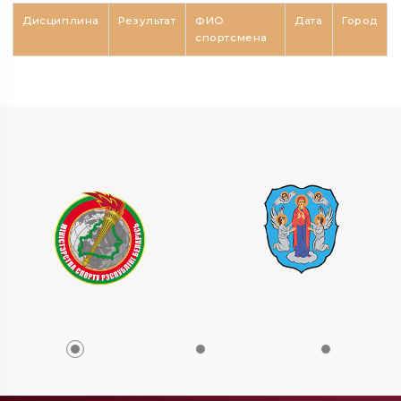
Дисциплина
Результат
ФИО
Дата
Город
спортсмена